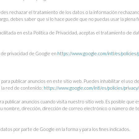
edes rechazar el tratamiento de los datos o la información rechazand
rgo, debes saber que si lo hace puede que no puedas usar la plena fu
facilitada en esta Política de Privacidad, aceptas el tratamiento de d
a de privacidad de Google en
https://www.google.com/intl/es/policies/p
para publicar anuncios en este sitio web. Puedes inhabilitar el uso 
e la red de contenido:
https://www.google.com/intl/es/policies/privacy/
ara publicar anuncios cuando visita nuestro sitio web. Es posible que
uir tu nombre, dirección, dirección de correo electrónico o número de
.
 datos por parte de Google en la forma y para los fines indicados.