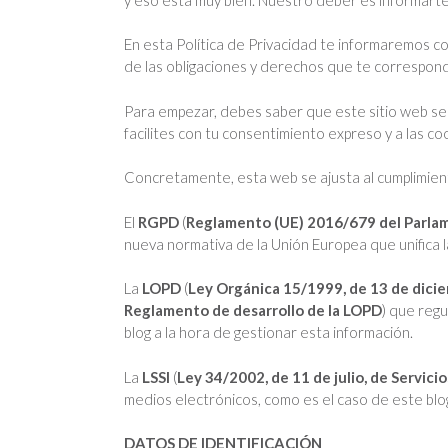
En esta Política de Privacidad te informaremos con
de las obligaciones y derechos que te correspon
Para empezar, debes saber que este sitio web se 
facilites con tu consentimiento expreso y a las c
Concretamente, esta web se ajusta al cumplimient
El
RGPD
(
Reglamento (UE) 2016/679 del Parlamen
nueva normativa de la Unión Europea que unifica l
La
LOPD
(
Ley Orgánica 15/1999, de 13 de dici
Reglamento de desarrollo de la LOPD
) que reg
blog a la hora de gestionar esta información.
La
LSSI
(
Ley 34/2002, de 11 de julio, de Servici
medios electrónicos, como es el caso de este blo
DATOS DE IDENTIFICACIÓN