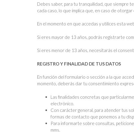
Debes saber, para tu tranquilidad, que siempre t
cada caso, lo que implica que, en caso de otorgar
En el momento en que accedas y utilices esta web
Si eres mayor de 13 años, podrás registrarte como
Si eres menor de 13 años, necesitarás el consent
REGISTRO Y FINALIDAD DE TUS DATOS
En función del formulario o sección a la que acce
momento, deberás dar tu consentimiento expreso, 
Las finalidades concretas que particularm
electrónico.
Con carácter general, para atender tus sol
formas de contacto que ponemos a tu disp
Para informarte sobre consultas, peticione
mms.