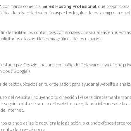
/
, con marca comercial
Sered Hosting Profesional
, que proporciona
política de privacidad y demás aspectos legales de esta empresa en el
 fin de facilitar los contenidos comerciales que visualizas en nuestras 
licitarios a los perfiles demográficos de los usuarios:
prestado por Google, Inc., una compañía de Delaware cuya oficina pr
idos (“Google”).
os de texto ubicados en tu ordenador, para ayudar al website a analiza
 uso del website (incluyendo tu dirección IP) será directamente tran
e seguir la pista de su uso del website, recopilando informes de la a
 de Internet.
ros cuando así se lo requiera la legislación, o cuando dichos tercer
ro dato del que disponga.