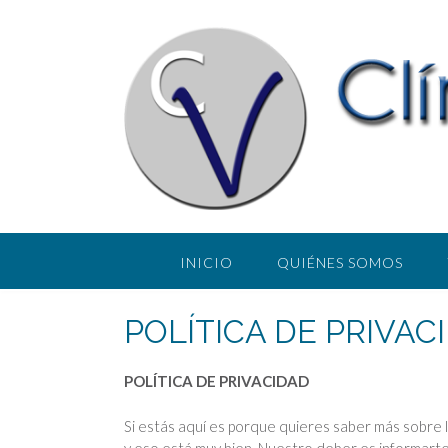
Saltar
al
contenido
INICIO
QUIÉNES SOMOS
POLÍTICA DE PRIVAC
POLÍTICA DE PRIVACIDAD
Si estás aquí es porque quieres saber más sobre
y eso está muy bien. Nuestro deber es informart