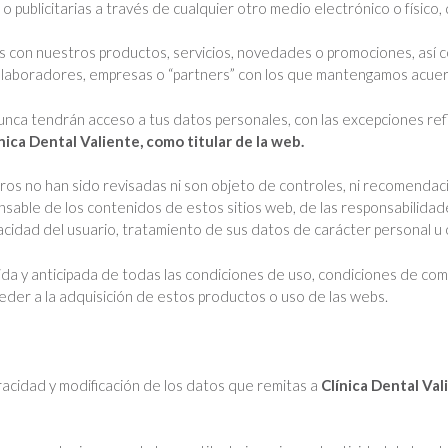
publicitarias a través de cualquier otro medio electrónico o físico, 
s con nuestros productos, servicios, novedades o promociones, así
olaboradores, empresas o “partners” con los que mantengamos acuer
unca tendrán acceso a tus datos personales, con las excepciones ref
nica Dental Valiente, como titular de la web.
ros no han sido revisadas ni son objeto de controles, ni recomendaci
able de los contenidos de estos sitios web, de las responsabilidade
vacidad del usuario, tratamiento de sus datos de carácter personal u
a y anticipada de todas las condiciones de uso, condiciones de compra
eder a la adquisición de estos productos o uso de las webs.
racidad y modificación de los datos que remitas a
Clínica Dental Val