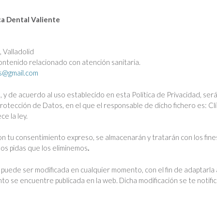
ca Dental Valiente
 Valladolid
contenido relacionado con atención sanitaria.
as@gmail.com
, y de acuerdo al uso establecido en esta Política de Privacidad, se
otección de Datos, en el que el responsable de dicho fichero es: Clí
e la ley.
on tu consentimiento expreso, se almacenarán y tratarán con los fine
nos pidas que los eliminemos
.
 puede ser modificada en cualquier momento, con el fin de adaptarla
o se encuentre publicada en la web. Dicha modificación se te notifica