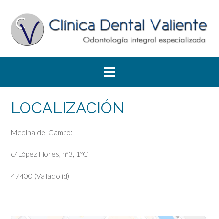
Saltar
al
contenido
LOCALIZACIÓN
Medina del Campo:
c/ López Flores, nº3, 1ºC
47400 (Valladolid)